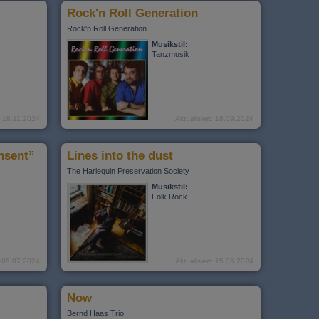
Rock'n Roll Generation
Rock'n Roll Generation
Musikstil:
Tanzmusik
t: 18.11.2024
Aktualisiert: 18.09.2024
nsent”
Lines into the dust
The Harlequin Preservation Society
Musikstil:
Folk Rock
t: 05.07.2024
Aktualisiert: 15.05.2024
Now
Bernd Haas Trio