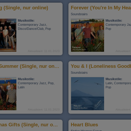
 (Single, nur online)
Soundstairs
Musikstile:
Musikstile:
Contemporary Jazz,
Contemporary Jaz
Disco/Dance/Club, Pop
Pop
Aktualisiert: 11.01.2023
Aktualisier
In The Summer (Single, nur online)
Soundstairs
Musikstile:
Musikstile:
Contemporary Jazz, Pop,
Latin, Contempor
Latin
Pop
Aktualisiert: 11.01.2023
Aktualisier
Christmas Gifts (Single, nur online)
Heart Blues