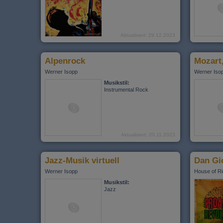
Aktualisiert: 29.12.2023
Alpenrock
Werner Isopp
Werner Iso
Musikstil:
Instrumental Rock
Aktualisiert: 20.11.2023
Jazz-Musik virtuell
Dan Gio
Werner Isopp
House of R
Musikstil:
Jazz