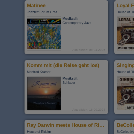
Matinee
Jazztett Forum Graz
House of R
Musikstil:
Contemporary Jazz
Aktualisiert: 08.04.2025
Komm mit (die Reise geht los)
Manfred Kramer
House of R
Musikstil:
Schlager
Aktualisiert: 18.09.2024
Ray Darwin meets House of Riddim - "Eve"
House of Riddim
BeCollectiv