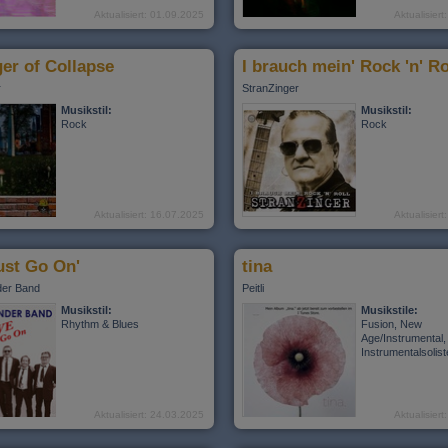
Aktualisiert: 01.09.2025
Aktualisier
er of Collapse
I brauch mein' Rock 'n' Ro
r
StranZinger
Musikstil:
Musikstil:
Rock
Rock
Aktualisiert: 16.07.2025
Aktualisier
ust Go On'
tina
der Band
Peitli
Musikstil:
Musikstile:
Rhythm & Blues
Fusion, New
Age/Instrumental,
Instrumentalsolis
Aktualisiert: 24.03.2025
Aktualisier