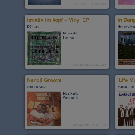
Aktualisiert: 11.10.2025
kreativ im kopf – Vinyl EP
In Dang
DJ Kary
Heimwerke
Musikstil:
HipHop
Aktualisiert: 15.08.2025
Nandji Groove
'Life M
Amidou Koita
Markus Lin
Musikstil:
Weltmusik
Aktualisiert: 01.04.2025