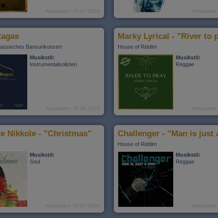
Aktualisiert: 05.07.2024
Aktualisier
Ragas
Marky Lyrical - "River to 
lassisches Bansurikonzert
House of Riddim
Musikstil:
Musikstil:
Instrumentalsolisten
Reggae
Aktualisiert: 30.06.2023
Aktualisier
e Nikkole - "Christmas"
Challenger - "Man is just
House of Riddim
Musikstil:
Musikstil:
Soul
Reggae
Aktualisiert: 05.07.2024
Aktualisier