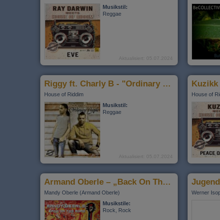
Musikstil:
Reggae
Aktualisiert: 05.07.2024
Riggy ft. Charly B - "Ordinary people"
House of Riddim
House of R
Musikstil:
Reggae
Aktualisiert: 05.07.2024
Armand Oberle – „Back On The Road”
Jugend
Mandy Oberle (Armand Oberle)
Werner Iso
Musikstile:
Rock, Rock