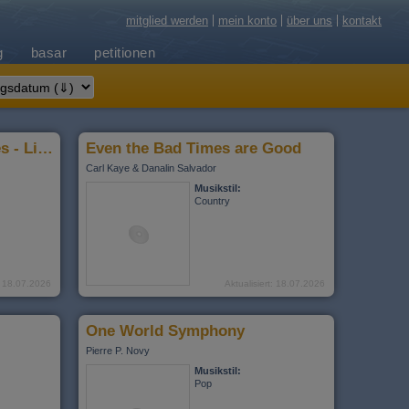
mitglied werden
mein konto
über uns
kontakt
g
basar
petitionen
2016 Swinging Good Times - Live unpluged
Even the Bad Times are Good
Carl Kaye & Danalin Salvador
Musikstil:
Country
t: 18.07.2026
Aktualisiert: 18.07.2026
One World Symphony
Pierre P. Novy
Musikstil:
Pop