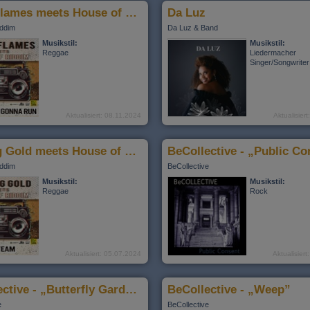
Loyal Flames meets House of Riddim - "Where you gonna run"
Da Luz
iddim
Da Luz & Band
Musikstil:
Musikstil:
Reggae
Liedermacher
Singer/Songwriter
Aktualisiert: 08.11.2024
Aktualisier
Singing Gold meets House of Riddim - "My team"
BeCollective - „Public Co
iddim
BeCollective
Musikstil:
Musikstil:
Reggae
Rock
Aktualisiert: 05.07.2024
Aktualisier
BeCollective - „Butterfly Garden”
BeCollective - „Weep”
e
BeCollective