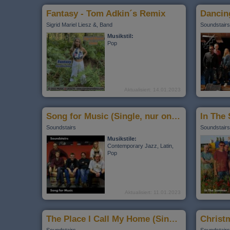
Fantasy - Tom Adkin´s Remix
Dancing
Sigrid Mariel Liesz &, Band
Soundstairs
Musikstil:
Pop
Aktualisiert: 14.01.2023
Song for Music (Single, nur online)
Soundstairs
Soundstairs
Musikstile:
Contemporary Jazz, Latin,
Pop
Aktualisiert: 11.01.2023
The Place I Call My Home (Single, nur online)