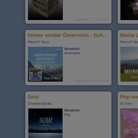
Aktualisiert: 27.04.2026
Immer wieder Österreich - Schifahr'n und Schispringen
Meine 
Pierre P. Novy
Pierre P. N
Musikstil:
Austropop
Aktualisiert: 07.01.2026
Soul
Pop son
Christine Bardie
DJ Kary
Musikstil:
Pop