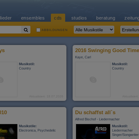
lieder
ensembles
cds
studios
beratung
zeitun
ABBILDUNGEN
ys
Kaye, Carl
Musikstil:
Musikstil:
Country
Country
Aktualisiert: 18.07.2026
Aktualisier
010
Du schaffst all`s
Alfred Bischof - Liedermacher
Musikstile:
Musikstil:
Electronica, Psychedelic
Liedermacher
Singer/Songwriter