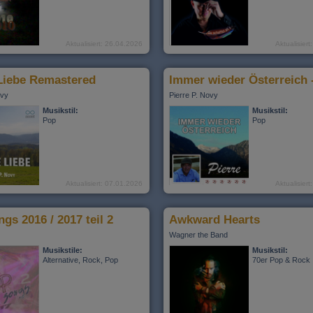
Aktualisiert: 26.04.2026
Aktualisier
Liebe Remastered
ovy
Pierre P. Novy
Musikstil:
Musikstil:
Pop
Pop
Aktualisiert: 07.01.2026
Aktualisier
gs 2016 / 2017 teil 2
Awkward Hearts
Wagner the Band
Musikstile:
Musikstil:
Alternative, Rock, Pop
70er Pop & Rock