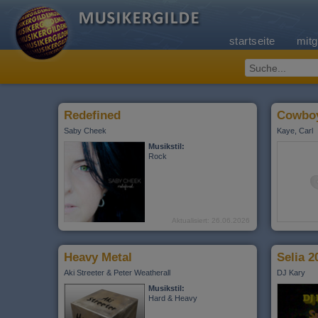
startseite
mitg
Redefined
Cowbo
Saby Cheek
Kaye, Carl
Musikstil:
Rock
Aktualisiert: 26.06.2026
Heavy Metal
Selia 2
Aki Streeter & Peter Weatherall
DJ Kary
Musikstil:
Hard & Heavy