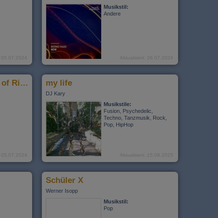
Musikstil:
Andere
t: 05.07.2024
Aktualisiert: 26.07.2024
Uwe Banton meets House of Riddim - "Vergebung"
my life
DJ Kary
Musikstile:
Fusion, Psychedelic,
Techno, Tanzmusik, Rock,
Pop, HipHop
t: 05.07.2024
Aktualisiert: 15.08.2025
Schüler X
Werner Isopp
Musikstil:
Pop