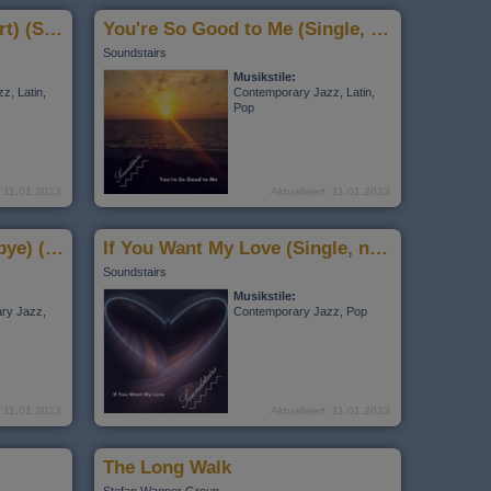
Forever (You're In My Heart) (Single, nur online)
You're So Good to Me (Single, nur online)
Soundstairs
Musikstile:
z, Latin,
Contemporary Jazz, Latin,
Pop
t: 11.01.2023
Aktualisiert: 11.01.2023
You & I (Loneliness Goodbye) (Single, nur online)
If You Want My Love (Single, nur online)
Soundstairs
Musikstile:
ary Jazz,
Contemporary Jazz, Pop
t: 11.01.2023
Aktualisiert: 11.01.2023
The Long Walk