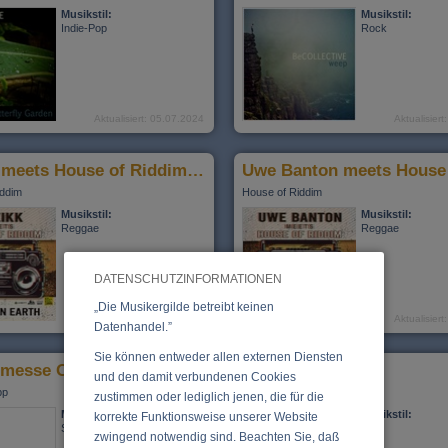
Musikstil:
Musikstil:
Indie-Pop
Rock
Aktualisiert: 05.07.2024
Aktualisier
Kuzikk meets House of Riddim - "Peace on earth"
iddim
House of Riddim
Musikstil:
Musikstil:
Reggae
Reggae
DATENSCHUTZINFORMATIONEN
„Die Musikergilde betreibt keinen
Aktualisiert: 05.07.2024
Aktualisier
Datenhandel.”
Sie können entweder allen externen Diensten
messe Op. 112
Big Boss
und den damit verbundenen Cookies
pp
Werner Isopp
zustimmen oder lediglich jenen, die für die
Musikstil:
Musikstil:
korrekte Funktionsweise unserer Website
Sakrale Musik
Pop
zwingend notwendig sind. Beachten Sie, daß