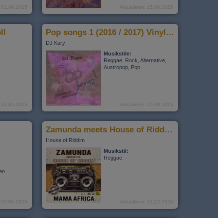
t: 01.09.2025
Aktualisiert: 15.08.2025
ll
Pop songs 1 (2016 / 2017) Vinyl LP
DJ Kary
Musikstile:
Reggae, Rock, Alternative,
Austropop, Pop
t: 13.05.2025
Aktualisiert: 15.08.2025
Zamunda meets House of Riddim - "Mama Africa"
House of Riddim
Musikstil:
Reggae
ten
t: 02.04.2025
Aktualisiert: 12.12.2024