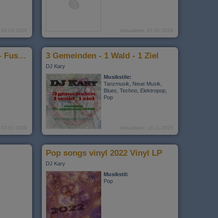
t: 20.03.2026
Aktualisiert: 07.01.2026
Immer wieder Österreich - Fussball
3 Gemeinden - 1 Wald - 1 Ziel
DJ Kary
Musikstile:
Tanzmusik, Neue Musik,
Blues, Techno, Elektropop,
Pop
t: 07.01.2026
Aktualisiert: 16.11.2025
Pop songs vinyl 2022 Vinyl LP
DJ Kary
Musikstil:
Pop