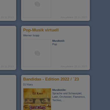
t: 20.11.2023
Aktualisiert: 20.11.2023
Pop-Musik virtuell
Werner Isopp
Musikstil:
Pop
t: 20.11.2023
Aktualisiert: 20.11.2023
Bandidas - Edition 2022 / ´23
DJ Kary
Musikstile:
Sprache und Schauspiel,
Latin, Orchester, Flamenco,
Techno, ...