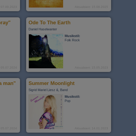
t: 07.09.2023
Aktualisiert: 15.08.2025
pray"
Ode To The Earth
Daniel Haselwanter
Musikstil:
Folk Rock
t: 05.07.2024
Aktualisiert: 15.05.2023
 a man"
Summer Moonlight
Sigrid Mariel Liesz &, Band
Musikstil:
Pop
t: 05.07.2024
Aktualisiert: 14.01.2023