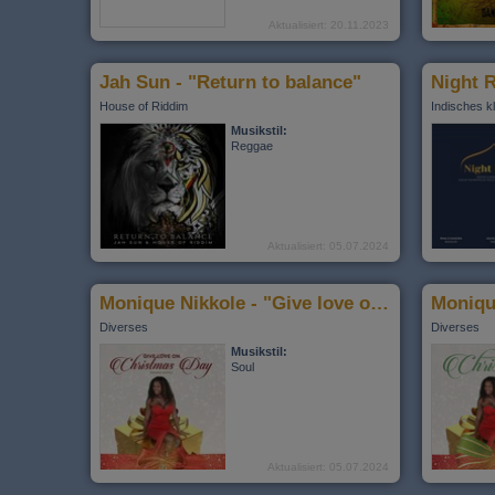
Aktualisiert: 20.11.2023
Jah Sun - "Return to balance"
Night 
House of Riddim
Indisches k
Musikstil:
Reggae
Aktualisiert: 05.07.2024
Monique Nikkole - "Give love on christmas day"
Moniqu
Diverses
Diverses
Musikstil:
Soul
Aktualisiert: 05.07.2024