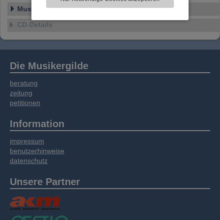
Informationen zu Ihrer Verwendung unserer
Musikstile
Website an unsere Partner für externe Inhalte,
soziale Medien, Werbung und Analysen
CD-Details
weitergegeben. Unsere Partner führen diese
Informationen möglicherweise mit weiteren
Daten zusammen, die Sie bereitgestellt haben
oder die sie im Rahmen Ihrer Nutzung der
Die Musikergilde
Dienste gesammelt haben.
beratung
zeitung
petitionen
Information
impressum
benutzerhinweise
datenschutz
Unsere Partner