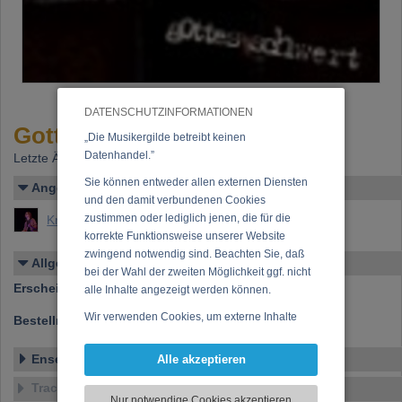
DATENSCHUTZINFORMATIONEN
Gottes Schwert
„Die Musikergilde betreibt keinen
Datenhandel.”
Letzte Änderung: 17.11.2003
Sie können entweder allen externen Diensten
Angelegt von
und den damit verbundenen Cookies
zustimmen oder lediglich jenen, die für die
Krampl, Thomas (Dr. Thomas Krampl)
korrekte Funktionsweise unserer Website
zwingend notwendig sind. Beachten Sie, daß
Allgemeines
bei der Wahl der zweiten Möglichkeit ggf. nicht
Erscheinen bei:
Edel Records 1997
alle Inhalte angezeigt werden können.
Wir verwenden Cookies, um externe Inhalte
Bestellnummer:
0089912CTR
darzustellen, Ihre Anzeige zu personalisieren,
Funktionen für soziale Medien anbieten zu
Ensemble
Alle akzeptieren
können und die Zugriffe auf unsere Website
Tracklist
zu analysieren. Dabei werden ggf.
Nur notwendige Cookies akzeptieren