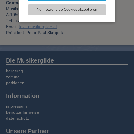
Contactez:
zu analysieren. Dabei werden ggf.
Musiker-Komponisten-AutorenGilde
Nur notwendige Cookies akzeptieren
Informationen zu Ihrer Verwendung unserer
A-1050 Vienne, Gartengasse 22
Website an unsere Partner für externe Inhalte,
Tél.: +43-1-544 55 99
soziale Medien, Werbung und Analysen
Email:
text_musikergilde.at
weitergegeben. Unsere Partner führen diese
Président: Peter Paul Skrepek
Informationen möglicherweise mit weiteren
Daten zusammen, die Sie bereitgestellt haben
oder die sie im Rahmen Ihrer Nutzung der
Dienste gesammelt haben.
Die Musikergilde
beratung
zeitung
petitionen
Information
impressum
benutzerhinweise
datenschutz
Unsere Partner