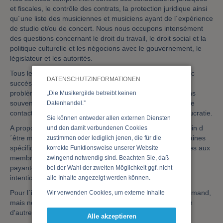
et fiscales, le contrôle des contrats, la protection juridique ainsi
qu´une liste des musiciennes et musiciens ayant de l´expérience
de studio et/ou de concert. Nous nous occupons intensément
des questions concernant le droit du travail, le droit social et la
politique culturelle et les négocions avec le gouvernement, le
législateur et les autorités.
Tous les membres actifs de la Musikergilde travaillent avec
DATENSCHUTZINFORMATIONEN
succès dans le monde de la musique et connaissent les
problèmes de première main. Avec leur aide nous pouvons
„Die Musikergilde betreibt keinen
souvent résoudre les difficultés quotidiennes par un simple
Datenhandel.”
contact téléphonique ou électronique - vite et sans bureaucratie.
Sie können entweder allen externen Diensten
A propos de nos services de base : vous n´avez pas besoin d
und den damit verbundenen Cookies
´être membre de la corporation pour y recourir. Des domaines
zustimmen oder lediglich jenen, die für die
spécifiques de notre service " online " sont seul accessibles aux
korrekte Funktionsweise unserer Website
membres qui ont payé leur contribution. La solidarité est
zwingend notwendig sind. Beachten Sie, daß
payante et la contribution annuelle de 36 Euro est
bei der Wahl der zweiten Möglichkeit ggf. nicht
intentionnellement moins chère.
alle Inhalte angezeigt werden können.
Pour l´instant nos pages Internet ne paraissent qu´en allemand,
Wir verwenden Cookies, um externe Inhalte
mais nous travaillons sur la publication de nos services en
darzustellen, Ihre Anzeige zu personalisieren,
d'autres langues plus répandues.
Funktionen für soziale Medien anbieten zu
Alle akzeptieren
können und die Zugriffe auf unsere Website