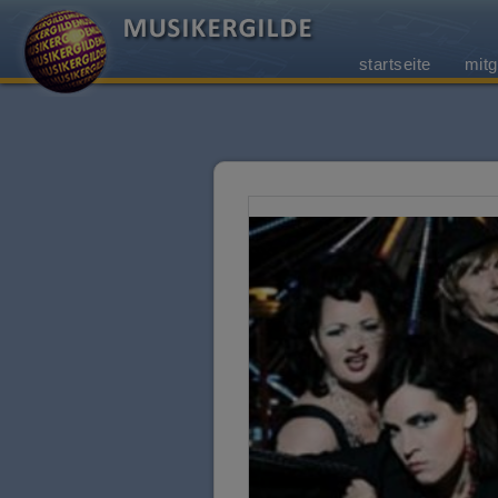
startseite
mitg