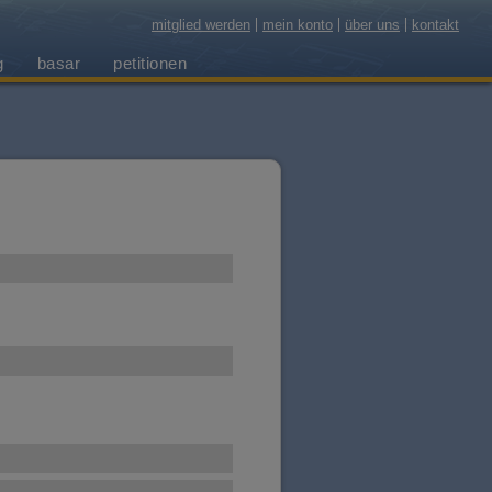
mitglied werden
mein konto
über uns
kontakt
g
basar
petitionen