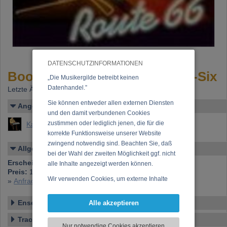
DATENSCHUTZINFORMATIONEN
Bootscootin' with Route Sixty-Six
„Die Musikergilde betreibt keinen
Datenhandel.”
Letzte Änderung: 18.07.2026
Sie können entweder allen externen Diensten
Angelegt von
und den damit verbundenen Cookies
zustimmen oder lediglich jenen, die für die
Kaye, Carl
korrekte Funktionsweise unserer Website
zwingend notwendig sind. Beachten Sie, daß
Allgemeines
bei der Wahl der zweiten Möglichkeit ggf. nicht
Erscheinen bei:
hILLTOP
alle Inhalte angezeigt werden können.
Preis:
15,00 €
Wir verwenden Cookies, um externe Inhalte
»
Anfrage zu dieser CD
darzustellen, Ihre Anzeige zu personalisieren,
Funktionen für soziale Medien anbieten zu
Ensemble
Alle akzeptieren
können und die Zugriffe auf unsere Website
Tracklist
zu analysieren. Dabei werden ggf.
Nur notwendige Cookies akzeptieren