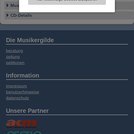
Informationen zu Ihrer Verwendung unserer
Musikstil
Website an unsere Partner für externe Inhalte,
soziale Medien, Werbung und Analysen
CD-Details
weitergegeben. Unsere Partner führen diese
Informationen möglicherweise mit weiteren
Daten zusammen, die Sie bereitgestellt haben
oder die sie im Rahmen Ihrer Nutzung der
Die Musikergilde
Dienste gesammelt haben.
beratung
zeitung
petitionen
Information
impressum
benutzerhinweise
datenschutz
Unsere Partner