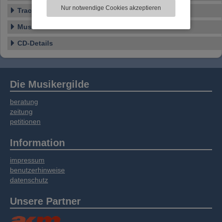
zu analysieren. Dabei werden ggf.
Nur notwendige Cookies akzeptieren
Tracklist
Informationen zu Ihrer Verwendung unserer
Website an unsere Partner für externe Inhalte,
Musikstil
soziale Medien, Werbung und Analysen
weitergegeben. Unsere Partner führen diese
CD-Details
Informationen möglicherweise mit weiteren
Daten zusammen, die Sie bereitgestellt haben
oder die sie im Rahmen Ihrer Nutzung der
Dienste gesammelt haben.
Die Musikergilde
beratung
zeitung
petitionen
Information
impressum
benutzerhinweise
datenschutz
Unsere Partner