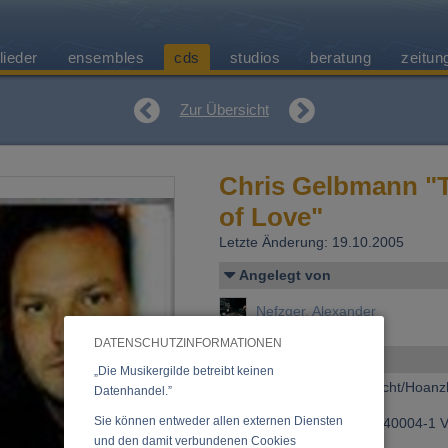
lieder
ensembles
cds
studios
beratung
zeitun
Zur Übersicht
Chris Gelbmann "T
of Love"
Letzte Änderung: 19.10.2005
Angelegt von
Nefzger, Alexander
DATENSCHUTZINFORMATIONEN
Allgemeines
„Die Musikergilde betreibt keinen
Erscheinen bei:
Buntspecht/Hoanz
Datenhandel.”
Sie können entweder allen externen Diensten
Bestellnummer:
Cat-No: 40004-1 V
und den damit verbundenen Cookies