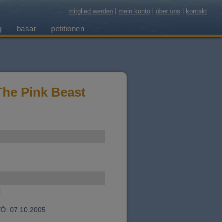
mitglied werden
mein konto
über uns
kontakt
g
basar
petitionen
he Pink Beast
l
Ö: 07.10.2005