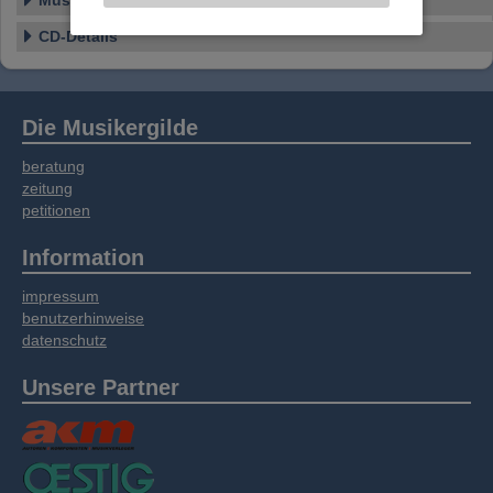
Musikstile
Website an unsere Partner für externe Inhalte,
CD-Details
soziale Medien, Werbung und Analysen
weitergegeben. Unsere Partner führen diese
Informationen möglicherweise mit weiteren
Daten zusammen, die Sie bereitgestellt haben
Die Musikergilde
oder die sie im Rahmen Ihrer Nutzung der
Dienste gesammelt haben.
beratung
zeitung
petitionen
Information
impressum
benutzerhinweise
datenschutz
Unsere Partner