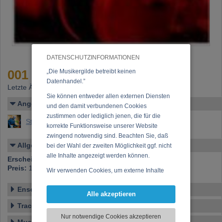
DATENSCHUTZINFORMATIONEN
001
„Die Musikergilde betreibt keinen
Datenhandel.”
Letzte Änderung: 25.03.2005
Sie können entweder allen externen Diensten
Angelegt von
und den damit verbundenen Cookies
zustimmen oder lediglich jenen, die für die
Stern, Daniel (Mag. Daniel Stern)
korrekte Funktionsweise unserer Website
zwingend notwendig sind. Beachten Sie, daß
Allgemeines
bei der Wahl der zweiten Möglichkeit ggf. nicht
alle Inhalte angezeigt werden können.
Erscheinen bei:
Eigenverlag
Preis:
18,00 €
Wir verwenden Cookies, um externe Inhalte
darzustellen, Ihre Anzeige zu personalisieren,
Ensemble
Funktionen für soziale Medien anbieten zu
Alle akzeptieren
können und die Zugriffe auf unsere Website
Tracklist
zu analysieren. Dabei werden ggf.
Nur notwendige Cookies akzeptieren
Informationen zu Ihrer Verwendung unserer