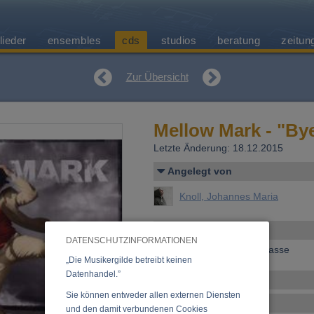
lieder
ensembles
cds
studios
beratung
zeitun
Zur Übersicht
Mellow Mark - "By
Letzte Änderung: 18.12.2015
Angelegt von
Knoll, Johannes Maria
Allgemeines
DATENSCHUTZINFORMATIONEN
Erscheinen bei:
Königsklasse
„Die Musikergilde betreibt keinen
Datenhandel.”
Ensemble
Sie können entweder allen externen Diensten
Tracklist
und den damit verbundenen Cookies