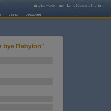
mitglied werden
mein konto
über uns
kontakt
g
basar
petitionen
e bye Babylon"