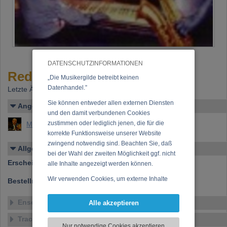
DATENSCHUTZINFORMATIONEN
Red Hot Boogie Woogie Party
„Die Musikergilde betreibt keinen
Datenhandel.”
Letzte Änderung: 20.05.2000
Sie können entweder allen externen Diensten
Angelegt von
und den damit verbundenen Cookies
zustimmen oder lediglich jenen, die für die
Müller, Peter
korrekte Funktionsweise unserer Website
zwingend notwendig sind. Beachten Sie, daß
Allgemeines
bei der Wahl der zweiten Möglichkeit ggf. nicht
Erscheinen bei:
Vagabond
alle Inhalte angezeigt werden können.
Wir verwenden Cookies, um externe Inhalte
Bestellnummer:
VRCD 8.99024
darzustellen, Ihre Anzeige zu personalisieren,
Funktionen für soziale Medien anbieten zu
Ensemble
Alle akzeptieren
können und die Zugriffe auf unsere Website
Tracklist
zu analysieren. Dabei werden ggf.
Nur notwendige Cookies akzeptieren