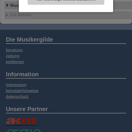
Informationen zu Ihrer Verwendung unserer
Musikstile
Website an unsere Partner für externe Inhalte,
soziale Medien, Werbung und Analysen
CD-Details
weitergegeben. Unsere Partner führen diese
Informationen möglicherweise mit weiteren
Daten zusammen, die Sie bereitgestellt haben
oder die sie im Rahmen Ihrer Nutzung der
Die Musikergilde
Dienste gesammelt haben.
beratung
zeitung
petitionen
Information
impressum
benutzerhinweise
datenschutz
Unsere Partner