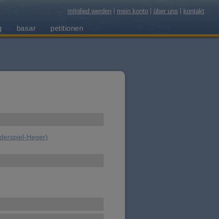
mitglied werden
mein konto
über uns
kontakt
g
basar
petitionen
ederspiel-Heger)