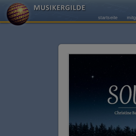
startseite
mitg