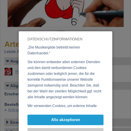
DATENSCHUTZINFORMATIONEN
Artett "Stimmig"
„Die Musikergilde betreibt keinen
Letzte Änderung: 05.03.2022
Datenhandel.”
Angelegt von
Sie können entweder allen externen Diensten
und den damit verbundenen Cookies
Pirringer, Andreas
zustimmen oder lediglich jenen, die für die
korrekte Funktionsweise unserer Website
Allgemeines
zwingend notwendig sind. Beachten Sie, daß
bei der Wahl der zweiten Möglichkeit ggf. nicht
Erscheinen bei:
Digi Music Records
alle Inhalte angezeigt werden können.
Bestellnummer:
CD 263 905
Wir verwenden Cookies, um externe Inhalte
»
Anfrage zu dieser CD
darzustellen, Ihre Anzeige zu personalisieren,
Funktionen für soziale Medien anbieten zu
Alle akzeptieren
Ensemble
können und die Zugriffe auf unsere Website
zu analysieren. Dabei werden ggf.