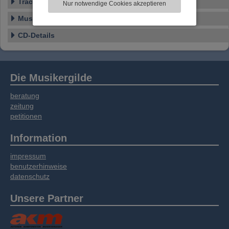
Tracklist
Nur notwendige Cookies akzeptieren
Informationen zu Ihrer Verwendung unserer
Website an unsere Partner für externe Inhalte,
Musikstil
soziale Medien, Werbung und Analysen
CD-Details
weitergegeben. Unsere Partner führen diese
Informationen möglicherweise mit weiteren
Daten zusammen, die Sie bereitgestellt haben
oder die sie im Rahmen Ihrer Nutzung der
Die Musikergilde
Dienste gesammelt haben.
beratung
zeitung
petitionen
Information
impressum
benutzerhinweise
datenschutz
Unsere Partner