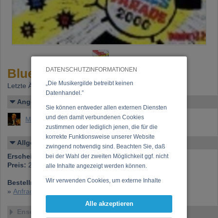
Blues Parade 2000
DATENSCHUTZINFORMATIONEN
„Die Musikergilde betreibt keinen
Letzte Änderung: 20.02.2013
Datenhandel.”
Angelegt von
Sie können entweder allen externen Diensten
und den damit verbundenen Cookies
Müller, Peter
zustimmen oder lediglich jenen, die für die
korrekte Funktionsweise unserer Website
Allgemeines
zwingend notwendig sind. Beachten Sie, daß
Erscheinen bei:
Styx Records
bei der Wahl der zweiten Möglichkeit ggf. nicht
Preis:
25,00 €
alle Inhalte angezeigt werden können.
Wir verwenden Cookies, um externe Inhalte
Bestellnummer:
StyxCD1002 DoppelCD
darzustellen, Ihre Anzeige zu personalisieren,
»
Anfrage zu dieser CD
Funktionen für soziale Medien anbieten zu
Alle akzeptieren
können und die Zugriffe auf unsere Website
Ensemble