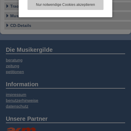
zu analysieren. Dabei werden ggf.
Nur notwendige Cookies akzeptieren
Tracklist
Informationen zu Ihrer Verwendung unserer
Website an unsere Partner für externe Inhalte,
Musikstile
soziale Medien, Werbung und Analysen
weitergegeben. Unsere Partner führen diese
CD-Details
Informationen möglicherweise mit weiteren
Daten zusammen, die Sie bereitgestellt haben
oder die sie im Rahmen Ihrer Nutzung der
Dienste gesammelt haben.
Die Musikergilde
beratung
zeitung
petitionen
Information
impressum
benutzerhinweise
datenschutz
Unsere Partner