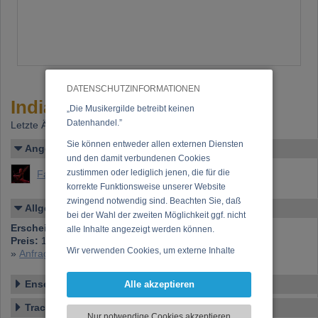
DATENSCHUTZINFORMATIONEN
Indian Air
„Die Musikergilde betreibt keinen
Datenhandel.”
Letzte Änderung: 21.02.2012
Sie können entweder allen externen Diensten
Angelegt von
und den damit verbundenen Cookies
zustimmen oder lediglich jenen, die für die
Falschlunger, Klaus
korrekte Funktionsweise unserer Website
zwingend notwendig sind. Beachten Sie, daß
Allgemeines
bei der Wahl der zweiten Möglichkeit ggf. nicht
Erscheinen bei:
Klangspur
alle Inhalte angezeigt werden können.
Preis:
15,00 €
Wir verwenden Cookies, um externe Inhalte
»
Anfrage zu dieser CD
darzustellen, Ihre Anzeige zu personalisieren,
Funktionen für soziale Medien anbieten zu
Ensemble
Alle akzeptieren
können und die Zugriffe auf unsere Website
Tracklist
zu analysieren. Dabei werden ggf.
Nur notwendige Cookies akzeptieren