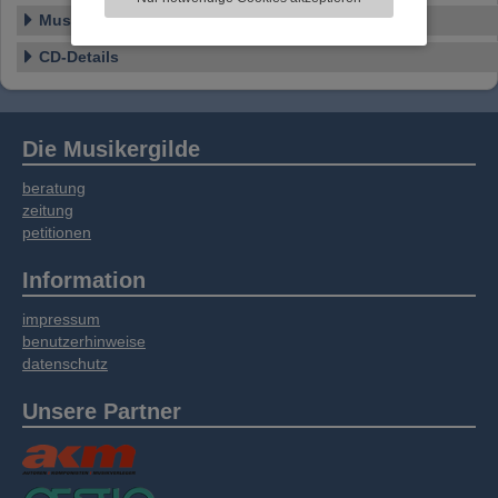
Informationen zu Ihrer Verwendung unserer
Musikstile
Website an unsere Partner für externe Inhalte,
soziale Medien, Werbung und Analysen
CD-Details
weitergegeben. Unsere Partner führen diese
Informationen möglicherweise mit weiteren
Daten zusammen, die Sie bereitgestellt haben
oder die sie im Rahmen Ihrer Nutzung der
Die Musikergilde
Dienste gesammelt haben.
beratung
zeitung
petitionen
Information
impressum
benutzerhinweise
datenschutz
Unsere Partner