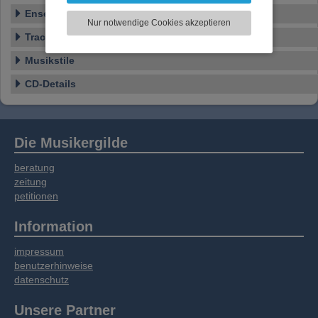
Ensemble
zu analysieren. Dabei werden ggf.
Nur notwendige Cookies akzeptieren
Informationen zu Ihrer Verwendung unserer
Tracklist
Website an unsere Partner für externe Inhalte,
soziale Medien, Werbung und Analysen
Musikstile
weitergegeben. Unsere Partner führen diese
CD-Details
Informationen möglicherweise mit weiteren
Daten zusammen, die Sie bereitgestellt haben
oder die sie im Rahmen Ihrer Nutzung der
Dienste gesammelt haben.
Die Musikergilde
beratung
zeitung
petitionen
Information
impressum
benutzerhinweise
datenschutz
Unsere Partner