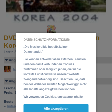
DVD: Comin & Goin meets ... in
DATENSCHUTZINFORMATIONEN
Korea 2004
„Die Musikergilde betreibt keinen
Letzte Änderung: 13.07.2015
Datenhandel.”
Sie können entweder allen externen Diensten
Angelegt von
und den damit verbundenen Cookies
Noriller, Bernhard (Mag phil Bernhard Noriller)
zustimmen oder lediglich jenen, die für die
korrekte Funktionsweise unserer Website
zwingend notwendig sind. Beachten Sie, daß
Allgemeines
bei der Wahl der zweiten Möglichkeit ggf. nicht
Erscheinen bei:
Eigenverlag Comin & Goin
alle Inhalte angezeigt werden können.
Preis:
10,00 €
Wir verwenden Cookies, um externe Inhalte
Bestellnummer:
.
darzustellen, Ihre Anzeige zu personalisieren,
»
Anfrage zu dieser CD
Funktionen für soziale Medien anbieten zu
Alle akzeptieren
können und die Zugriffe auf unsere Website