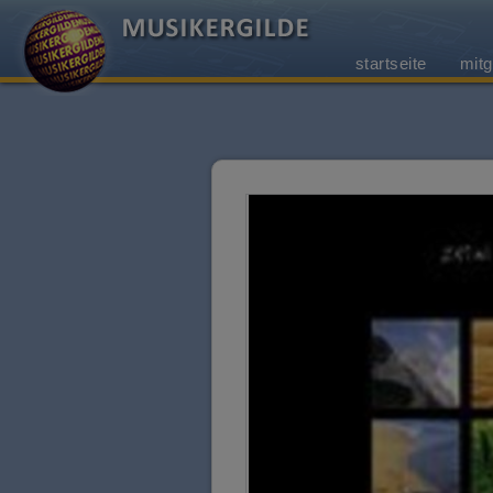
startseite
mitg