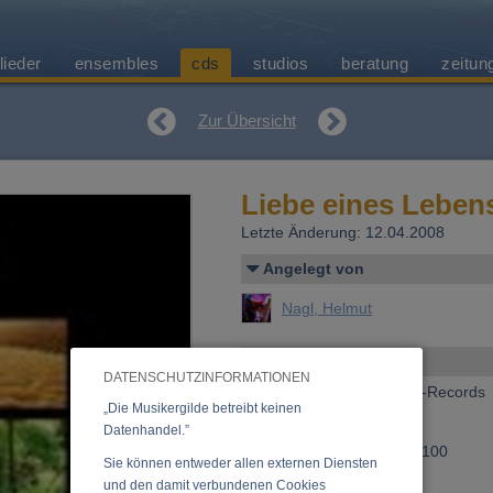
lieder
ensembles
cds
studios
beratung
zeitun
Zur Übersicht
Liebe eines Leben
Letzte Änderung: 12.04.2008
Angelegt von
Nagl, Helmut
Allgemeines
DATENSCHUTZINFORMATIONEN
Erscheinen bei:
Timchris-Records
„Die Musikergilde betreibt keinen
Preis:
15,00 €
Datenhandel.”
Bestellnummer:
3908-00100
Sie können entweder allen externen Diensten
»
Anfrage zu dieser CD
und den damit verbundenen Cookies