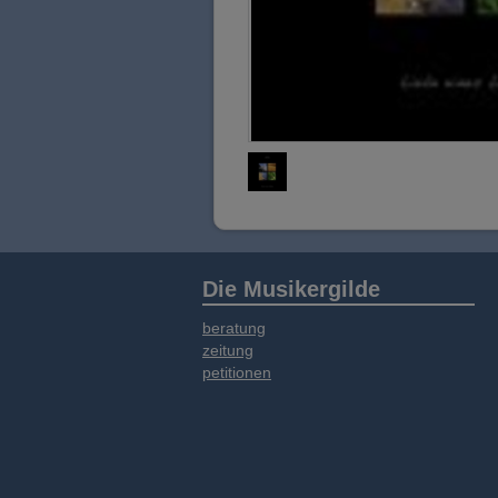
Die Musikergilde
beratung
zeitung
petitionen