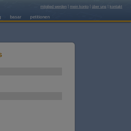
mitglied werden
mein konto
über uns
kontakt
g
basar
petitionen
s