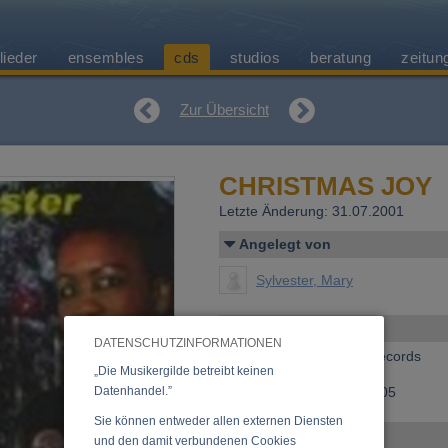
lieder
ensembles
cds
studios
beratung
zeitun
Zur Übersicht
CHRISTMAS JOY
Letzte Änderung: 31.07.2001
Angelegt von
Sylvester, Mary
Allgemeines
DATENSCHUTZINFORMATIONEN
Erscheinen bei:
m.a.s. records
„Die Musikergilde betreibt keinen
Datenhandel.”
Bestellnummer:
MAS 9405
Sie können entweder allen externen Diensten
Ensemble
und den damit verbundenen Cookies