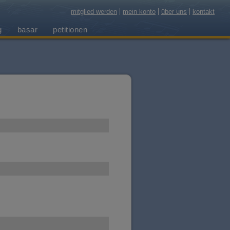
mitglied werden
mein konto
über uns
kontakt
g
basar
petitionen