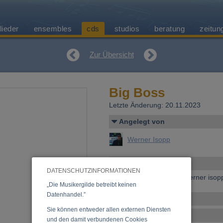
lieder
ensembles
cds
studios
beratung
zeitun
Zur Übersicht
Big Boss
Letzte Änderung: 20.11.2023
Angelegt von
Werner Isopp
Allgemeines
DATENSCHUTZINFORMATIONEN
Erscheinen bei:
2000, werner isop
„Die Musikergilde betreibt keinen
Datenhandel.”
Ensemble
Sie können entweder allen externen Diensten
Tracklist
und den damit verbundenen Cookies