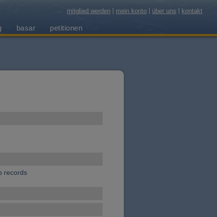
mitglied werden
mein konto
über uns
kontakt
g
basar
petitionen
p records