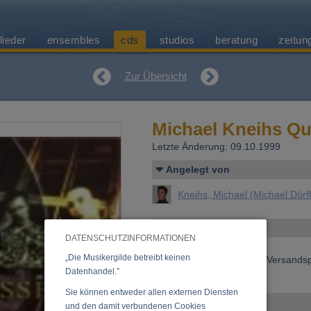
lieder
ensembles
cds
studios
beratung
zeitun
Zur Übersicht
Michael Kneihs Qu
Letzte Änderung: 09.10.1999
Angelegt von
Kneihs, Michael (Michael Dörf
Allgemeines
DATENSCHUTZINFORMATIONEN
Preis:
16,00 €
„Die Musikergilde betreibt keinen
Preis inkl. 20% USt., exkl. Versand
Datenhandel.”
»
Anfrage zu dieser CD
Sie können entweder allen externen Diensten
Ensemble
und den damit verbundenen Cookies