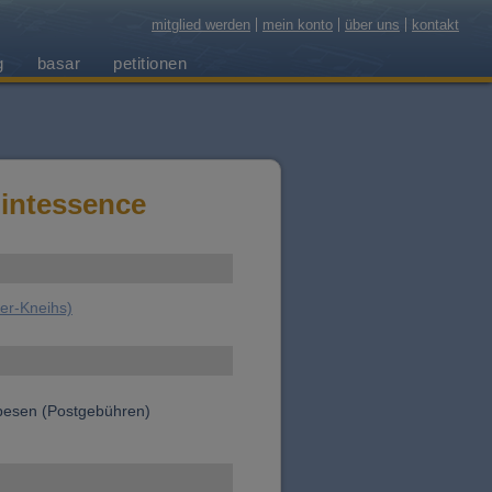
mitglied werden
mein konto
über uns
kontakt
g
basar
petitionen
intessence
ler-Kneihs)
spesen (Postgebühren)