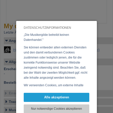
My definition
DATENSCHUTZINFORMATIONEN
Letzte Änderung: 03.11.2006
„Die Musikergilde betreibt keinen
Datenhandel.”
Angelegt von
Sie können entweder allen externen Diensten
Hechenberger, Thomas (Mag Thomas Hechenberger)
und den damit verbundenen Cookies
zustimmen oder lediglich jenen, die für die
Allgemeines
korrekte Funktionsweise unserer Website
zwingend notwendig sind. Beachten Sie, daß
Erscheinen bei:
-
bei der Wahl der zweiten Möglichkeit ggf. nicht
-
alle Inhalte angezeigt werden können.
Bestellnummer:
-
Wir verwenden Cookies, um externe Inhalte
darzustellen, Ihre Anzeige zu personalisieren,
Ensemble
Funktionen für soziale Medien anbieten zu
Alle akzeptieren
können und die Zugriffe auf unsere Website
Tracklist
zu analysieren. Dabei werden ggf.
Nur notwendige Cookies akzeptieren
Musikstil
Informationen zu Ihrer Verwendung unserer