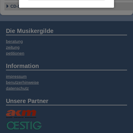
Website an unsere Partner für externe Inhalte,
CD-Details
soziale Medien, Werbung und Analysen
weitergegeben. Unsere Partner führen diese
Informationen möglicherweise mit weiteren
Daten zusammen, die Sie bereitgestellt haben
Die Musikergilde
oder die sie im Rahmen Ihrer Nutzung der
Dienste gesammelt haben.
beratung
zeitung
petitionen
Information
impressum
benutzerhinweise
datenschutz
Unsere Partner