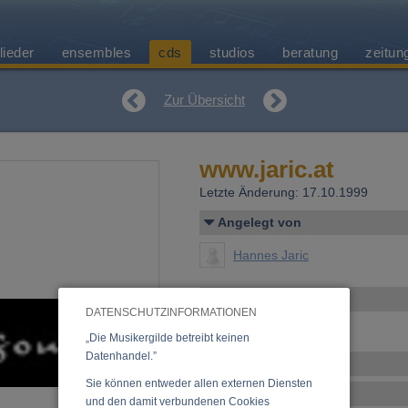
lieder
ensembles
cds
studios
beratung
zeitun
Zur Übersicht
www.jaric.at
Letzte Änderung: 17.10.1999
Angelegt von
Hannes Jaric
Allgemeines
DATENSCHUTZINFORMATIONEN
»
Anfrage zu dieser CD
„Die Musikergilde betreibt keinen
Datenhandel.”
Ensemble
Sie können entweder allen externen Diensten
Tracklist
und den damit verbundenen Cookies