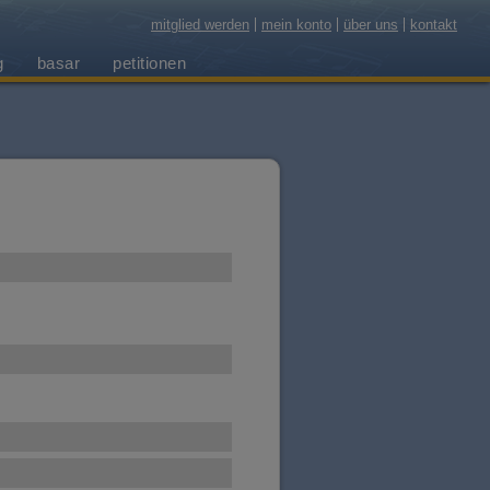
mitglied werden
mein konto
über uns
kontakt
g
basar
petitionen