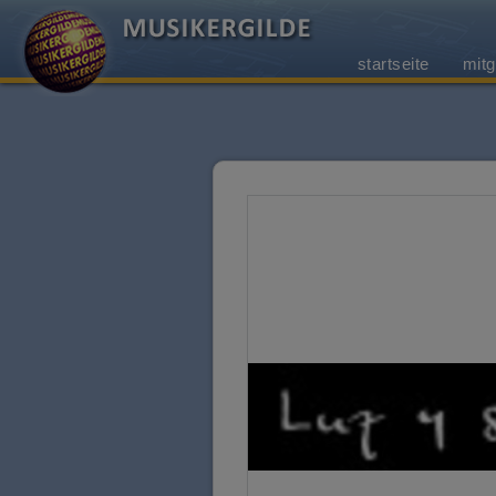
startseite
mitg