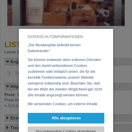
DATENSCHUTZINFORMATIONEN
LISTen to a life in motion
„Die Musikergilde betreibt keinen
Datenhandel.”
Letzte Änderung: 03.11.2000
Sie können entweder allen externen Diensten
Angelegt von
und den damit verbundenen Cookies
zustimmen oder lediglich jenen, die für die
Ludvik, Georg
korrekte Funktionsweise unserer Website
zwingend notwendig sind. Beachten Sie, daß
Allgemeines
bei der Wahl der zweiten Möglichkeit ggf. nicht
Preis:
19,00 €
alle Inhalte angezeigt werden können.
Preis inkl. 20% USt., exkl. Versandspesen (Postgebühren)
Wir verwenden Cookies, um externe Inhalte
»
Anfrage zu dieser CD
darzustellen, Ihre Anzeige zu personalisieren,
Funktionen für soziale Medien anbieten zu
Ensemble
Alle akzeptieren
können und die Zugriffe auf unsere Website
Tracklist
zu analysieren. Dabei werden ggf.
Nur notwendige Cookies akzeptieren