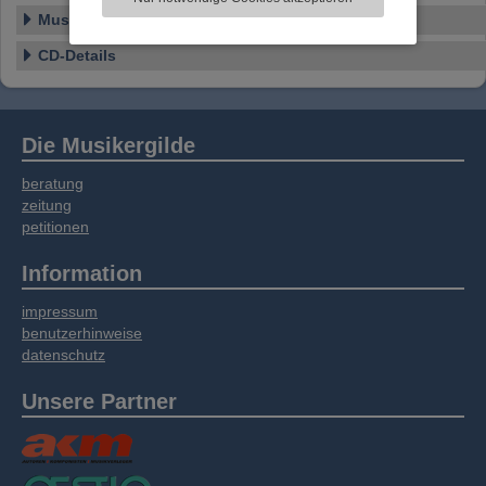
Informationen zu Ihrer Verwendung unserer
Musikstile
Website an unsere Partner für externe Inhalte,
soziale Medien, Werbung und Analysen
CD-Details
weitergegeben. Unsere Partner führen diese
Informationen möglicherweise mit weiteren
Daten zusammen, die Sie bereitgestellt haben
oder die sie im Rahmen Ihrer Nutzung der
Die Musikergilde
Dienste gesammelt haben.
beratung
zeitung
petitionen
Information
impressum
benutzerhinweise
datenschutz
Unsere Partner