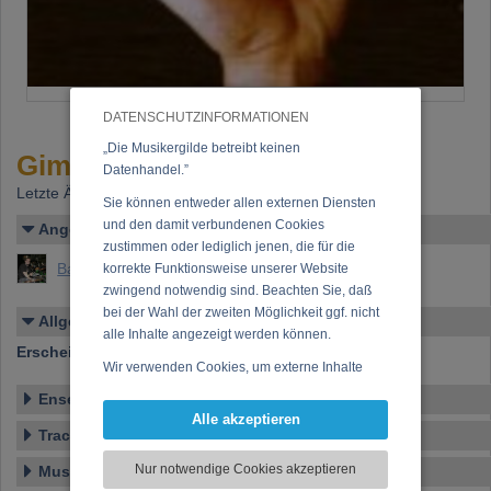
DATENSCHUTZINFORMATIONEN
„Die Musikergilde betreibt keinen
Gimme five
Datenhandel.”
Letzte Änderung: 13.11.2002
Sie können entweder allen externen Diensten
und den damit verbundenen Cookies
Angelegt von
zustimmen oder lediglich jenen, die für die
Bachmayer, Peter
korrekte Funktionsweise unserer Website
zwingend notwendig sind. Beachten Sie, daß
bei der Wahl der zweiten Möglichkeit ggf. nicht
Allgemeines
alle Inhalte angezeigt werden können.
Erscheinen bei:
DB - Recordings
Wir verwenden Cookies, um externe Inhalte
darzustellen, Ihre Anzeige zu personalisieren,
Ensemble
Funktionen für soziale Medien anbieten zu
Alle akzeptieren
können und die Zugriffe auf unsere Website
Tracklist
zu analysieren. Dabei werden ggf.
Nur notwendige Cookies akzeptieren
Musikstile
Informationen zu Ihrer Verwendung unserer