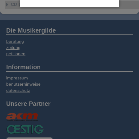
Website an unsere Partner für externe Inhalte,
CD-Details
soziale Medien, Werbung und Analysen
weitergegeben. Unsere Partner führen diese
Informationen möglicherweise mit weiteren
Daten zusammen, die Sie bereitgestellt haben
Die Musikergilde
oder die sie im Rahmen Ihrer Nutzung der
Dienste gesammelt haben.
beratung
zeitung
petitionen
Information
impressum
benutzerhinweise
datenschutz
Unsere Partner