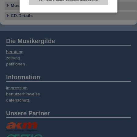
Informationen zu Ihrer Verwendung unserer
Musikstil
Website an unsere Partner für externe Inhalte,
soziale Medien, Werbung und Analysen
CD-Details
weitergegeben. Unsere Partner führen diese
Informationen möglicherweise mit weiteren
Daten zusammen, die Sie bereitgestellt haben
oder die sie im Rahmen Ihrer Nutzung der
Die Musikergilde
Dienste gesammelt haben.
beratung
zeitung
petitionen
Information
impressum
benutzerhinweise
datenschutz
Unsere Partner