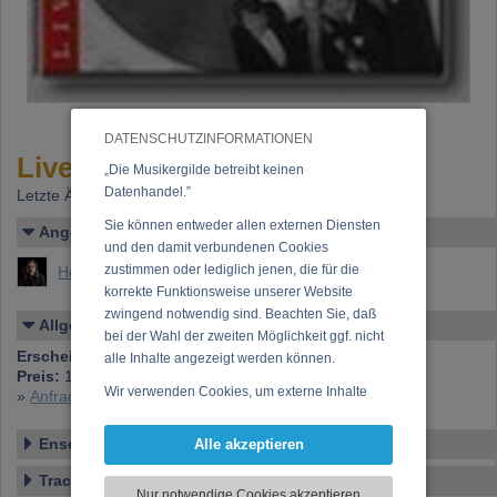
DATENSCHUTZINFORMATIONEN
Live im Casino
„Die Musikergilde betreibt keinen
Datenhandel.”
Letzte Änderung: 08.11.2005
Sie können entweder allen externen Diensten
Angelegt von
und den damit verbundenen Cookies
zustimmen oder lediglich jenen, die für die
Hess, Marc
korrekte Funktionsweise unserer Website
zwingend notwendig sind. Beachten Sie, daß
Allgemeines
bei der Wahl der zweiten Möglichkeit ggf. nicht
Erscheinen bei:
Eigenverlag
alle Inhalte angezeigt werden können.
Preis:
13,00 €
Wir verwenden Cookies, um externe Inhalte
»
Anfrage zu dieser CD
darzustellen, Ihre Anzeige zu personalisieren,
Funktionen für soziale Medien anbieten zu
Ensemble
Alle akzeptieren
können und die Zugriffe auf unsere Website
Tracklist
zu analysieren. Dabei werden ggf.
Nur notwendige Cookies akzeptieren