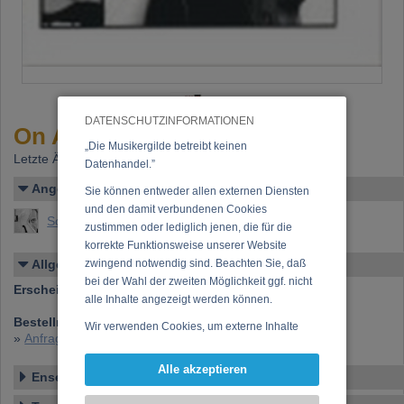
DATENSCHUTZINFORMATIONEN
On Air
„Die Musikergilde betreibt keinen
Letzte Änderung: 19.08.2003
Datenhandel.”
Angelegt von
Sie können entweder allen externen Diensten
und den damit verbundenen Cookies
Schaberl, Martin
zustimmen oder lediglich jenen, die für die
korrekte Funktionsweise unserer Website
Allgemeines
zwingend notwendig sind. Beachten Sie, daß
bei der Wahl der zweiten Möglichkeit ggf. nicht
Erscheinen bei:
Extraplatte 2002
alle Inhalte angezeigt werden können.
Bestellnummer:
EX 532-2
Wir verwenden Cookies, um externe Inhalte
»
Anfrage zu dieser CD
darzustellen, Ihre Anzeige zu personalisieren,
Funktionen für soziale Medien anbieten zu
Alle akzeptieren
Ensemble
können und die Zugriffe auf unsere Website
zu analysieren. Dabei werden ggf.