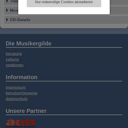
Tracklist
Nur notwendige Cookies akzeptieren
Informationen zu Ihrer Verwendung unserer
Website an unsere Partner für externe Inhalte,
Musikstile
soziale Medien, Werbung und Analysen
CD-Details
weitergegeben. Unsere Partner führen diese
Informationen möglicherweise mit weiteren
Daten zusammen, die Sie bereitgestellt haben
oder die sie im Rahmen Ihrer Nutzung der
Die Musikergilde
Dienste gesammelt haben.
beratung
zeitung
petitionen
Information
impressum
benutzerhinweise
datenschutz
Unsere Partner