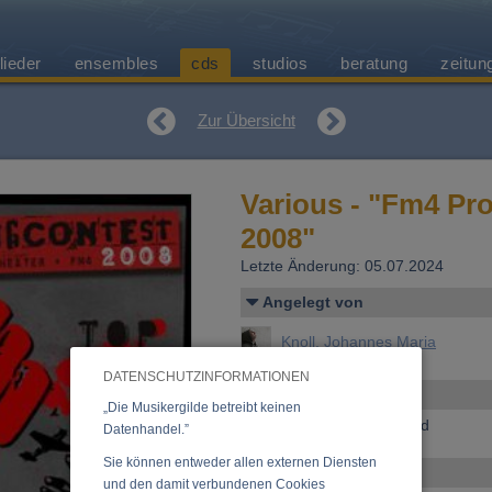
lieder
ensembles
cds
studios
beratung
zeitun
Zur Übersicht
Various - "Fm4 Pr
2008"
Letzte Änderung: 05.07.2024
Angelegt von
Knoll, Johannes Maria
DATENSCHUTZINFORMATIONEN
Allgemeines
„Die Musikergilde betreibt keinen
Erscheinen bei:
download
Datenhandel.”
Sie können entweder allen externen Diensten
Ensemble
und den damit verbundenen Cookies