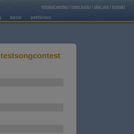
mitglied werden
mein konto
über uns
kontakt
g
basar
petitionen
otestsongcontest