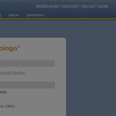
mitglied werden
mein konto
über uns
kontakt
g
basar
petitionen
oingo"
rnhard Noriller)
998)
hic 19811