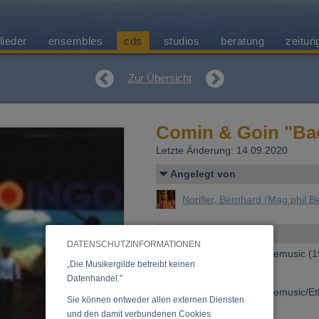
lieder
ensembles
cds
studios
beratung
zeitun
Zur Übersicht
Comin & Goin "Ba
Letzte Änderung: 14.09.2020
Angelegt von
Noriller, Bernhard (Mag phil Be
Allgemeines
DATENSCHUTZINFORMATIONEN
Erscheinen bei:
Polyglobemusic (1
„Die Musikergilde betreibt keinen
Preis:
15,00 €
Datenhandel.”
Bestellnummer:
Polyglobemusic/Et
Sie können entweder allen externen Diensten
»
Anfrage zu dieser CD
und den damit verbundenen Cookies