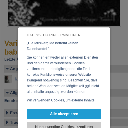
DATENSCHUTZINFORMATIONEN
Various - "Statements outta
„Die Musikergilde betreibt keinen
Datenhandel.”
babylon Vol. 2"
Sie können entweder allen externen Diensten
Letzte Änderung: 05.07.2024
und den damit verbundenen Cookies
Angelegt von
zustimmen oder lediglich jenen, die für die
korrekte Funktionsweise unserer Website
Knoll, Johannes Maria
zwingend notwendig sind. Beachten Sie, daß
bei der Wahl der zweiten Möglichkeit ggf. nicht
alle Inhalte angezeigt werden können.
Allgemeines
Erscheinen bei:
Wir verwenden Cookies, um externe Inhalte
Popup (Cargo Records)
darzustellen, Ihre Anzeige zu personalisieren,
Funktionen für soziale Medien anbieten zu
Ensemble
Alle akzeptieren
können und die Zugriffe auf unsere Website
Tracklist
zu analysieren. Dabei werden ggf.
Nur notwendige Cookies akzeptieren