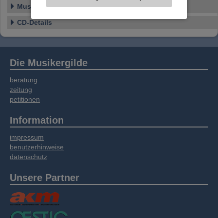
Informationen zu Ihrer Verwendung unserer
Musikstil
Website an unsere Partner für externe Inhalte,
soziale Medien, Werbung und Analysen
CD-Details
weitergegeben. Unsere Partner führen diese
Informationen möglicherweise mit weiteren
Daten zusammen, die Sie bereitgestellt haben
oder die sie im Rahmen Ihrer Nutzung der
Die Musikergilde
Dienste gesammelt haben.
beratung
zeitung
petitionen
Information
impressum
benutzerhinweise
datenschutz
Unsere Partner