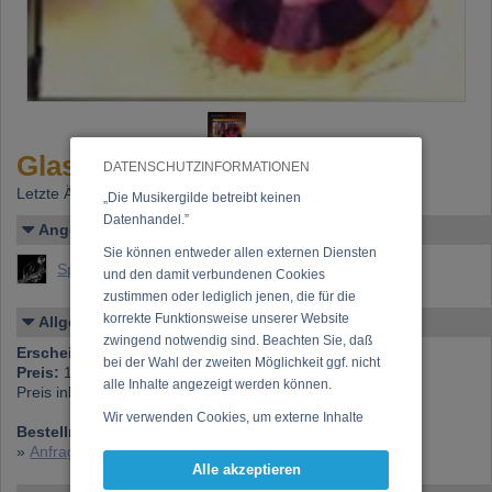
Glasmusik
DATENSCHUTZINFORMATIONEN
Letzte Änderung: 13.09.2000
„Die Musikergilde betreibt keinen
Datenhandel.”
Angelegt von
Sie können entweder allen externen Diensten
Sprenger, Hannes
und den damit verbundenen Cookies
zustimmen oder lediglich jenen, die für die
korrekte Funktionsweise unserer Website
Allgemeines
zwingend notwendig sind. Beachten Sie, daß
Erscheinen bei:
Tiroler Landesmuseum Ferdinandeum
bei der Wahl der zweiten Möglichkeit ggf. nicht
Preis:
18,17 €
alle Inhalte angezeigt werden können.
Preis inkl. 20% USt., exkl. Versandspesen (Postgebühren)
Wir verwenden Cookies, um externe Inhalte
Bestellnummer:
KKZM 1
darzustellen, Ihre Anzeige zu personalisieren,
»
Anfrage zu dieser CD
Funktionen für soziale Medien anbieten zu
Alle akzeptieren
können und die Zugriffe auf unsere Website