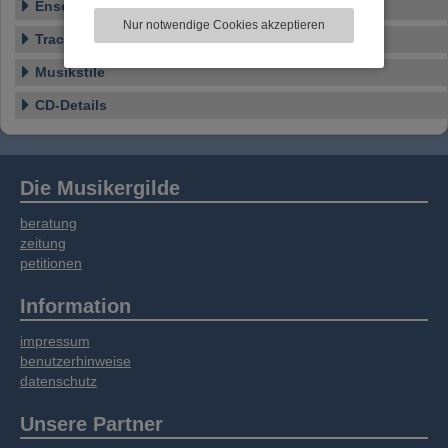
Ensemble
zu analysieren. Dabei werden ggf.
Nur notwendige Cookies akzeptieren
Informationen zu Ihrer Verwendung unserer
Tracklist
Website an unsere Partner für externe Inhalte,
Musikstile
soziale Medien, Werbung und Analysen
weitergegeben. Unsere Partner führen diese
CD-Details
Informationen möglicherweise mit weiteren
Daten zusammen, die Sie bereitgestellt haben
oder die sie im Rahmen Ihrer Nutzung der
Dienste gesammelt haben.
Die Musikergilde
beratung
zeitung
petitionen
Information
impressum
benutzerhinweise
datenschutz
Unsere Partner