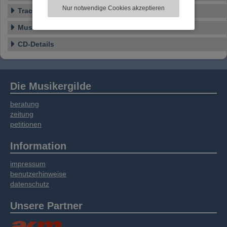
zu analysieren. Dabei werden ggf.
Nur notwendige Cookies akzeptieren
Tracklist
Informationen zu Ihrer Verwendung unserer
Website an unsere Partner für externe Inhalte,
Musikstil
soziale Medien, Werbung und Analysen
weitergegeben. Unsere Partner führen diese
CD-Details
Informationen möglicherweise mit weiteren
Daten zusammen, die Sie bereitgestellt haben
oder die sie im Rahmen Ihrer Nutzung der
Dienste gesammelt haben.
Die Musikergilde
beratung
zeitung
petitionen
Information
impressum
benutzerhinweise
datenschutz
Unsere Partner