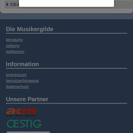
Website an unsere Partner für externe Inhalte,
CD-Details
soziale Medien, Werbung und Analysen
weitergegeben. Unsere Partner führen diese
Informationen möglicherweise mit weiteren
Daten zusammen, die Sie bereitgestellt haben
Die Musikergilde
oder die sie im Rahmen Ihrer Nutzung der
Dienste gesammelt haben.
beratung
zeitung
petitionen
Information
impressum
benutzerhinweise
datenschutz
Unsere Partner