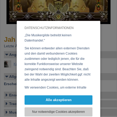
DATENSCHUTZINFORMATIONEN
„Die Musikergilde betreibt keinen
Jah Sun - "New paradigm"
Datenhandel.”
Letzte Änderung: 18.12.2015
Sie können entweder allen externen Diensten
und den damit verbundenen Cookies
Angelegt von
zustimmen oder lediglich jenen, die für die
Knoll, Johannes Maria
korrekte Funktionsweise unserer Website
zwingend notwendig sind. Beachten Sie, daß
bei der Wahl der zweiten Möglichkeit ggf. nicht
Allgemeines
alle Inhalte angezeigt werden können.
Erscheinen bei:
House of Riddim Productions
Wir verwenden Cookies, um externe Inhalte
darzustellen, Ihre Anzeige zu personalisieren,
Ensemble
Funktionen für soziale Medien anbieten zu
Alle akzeptieren
können und die Zugriffe auf unsere Website
Tracklist
zu analysieren. Dabei werden ggf.
Nur notwendige Cookies akzeptieren
Musikstil
Informationen zu Ihrer Verwendung unserer