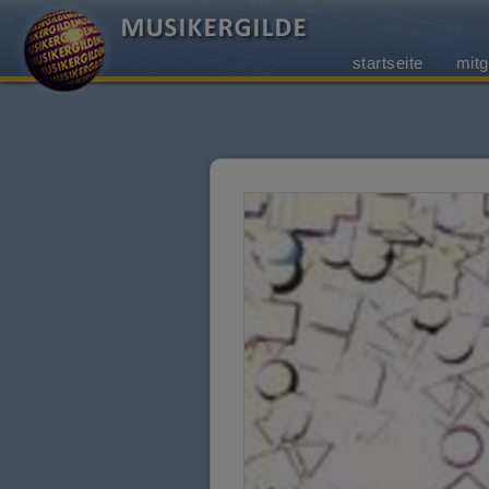
startseite
mitg