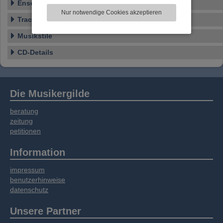
Ensemble
zu analysieren. Dabei werden ggf.
Nur notwendige Cookies akzeptieren
Informationen zu Ihrer Verwendung unserer
Tracklist
Website an unsere Partner für externe Inhalte,
Musikstile
soziale Medien, Werbung und Analysen
weitergegeben. Unsere Partner führen diese
CD-Details
Informationen möglicherweise mit weiteren
Daten zusammen, die Sie bereitgestellt haben
oder die sie im Rahmen Ihrer Nutzung der
Dienste gesammelt haben.
Die Musikergilde
beratung
zeitung
petitionen
Information
impressum
benutzerhinweise
datenschutz
Unsere Partner