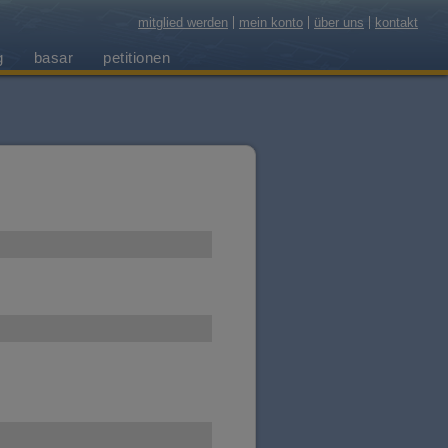
mitglied werden
mein konto
über uns
kontakt
g
basar
petitionen