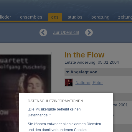
lieder
ensembles
cds
studios
beratung
zeitun
Zur Übersicht
In the Flow
Letzte Änderung: 05.01.2004
Angelegt von
Natterer, Peter
Allgemeines
DATENSCHUTZINFORMATIONEN
Erscheinen bei:
Extraplatte 2001
„Die Musikergilde betreibt keinen
Datenhandel.”
Bestellnummer:
EX 502-2
Sie können entweder allen externen Diensten
Ensemble
und den damit verbundenen Cookies