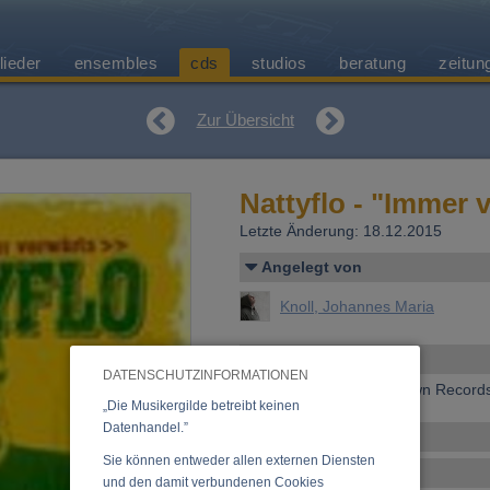
lieder
ensembles
cds
studios
beratung
zeitun
Zur Übersicht
Nattyflo - "Immer 
Letzte Änderung: 18.12.2015
Angelegt von
Knoll, Johannes Maria
Allgemeines
DATENSCHUTZINFORMATIONEN
Erscheinen bei:
Rootdown Record
„Die Musikergilde betreibt keinen
Datenhandel.”
Ensemble
Sie können entweder allen externen Diensten
Tracklist
und den damit verbundenen Cookies