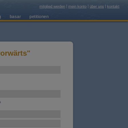
mitglied werden
mein konto
über uns
kontakt
g
basar
petitionen
vorwärts"
s