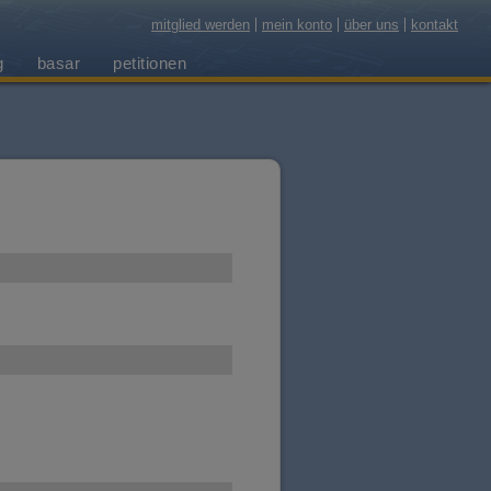
mitglied werden
mein konto
über uns
kontakt
g
basar
petitionen