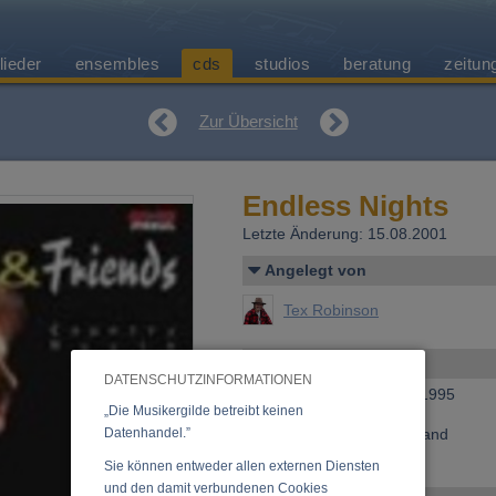
lieder
ensembles
cds
studios
beratung
zeitun
Zur Übersicht
Endless Nights
Letzte Änderung: 15.08.2001
Angelegt von
Tex Robinson
Allgemeines
DATENSCHUTZINFORMATIONEN
Erscheinen bei:
Tyrolis, 1995
„Die Musikergilde betreibt keinen
Preis:
15,00 €
Datenhandel.”
Preis inkl. 20%, exkl. Versand
»
Anfrage zu dieser CD
Sie können entweder allen externen Diensten
und den damit verbundenen Cookies