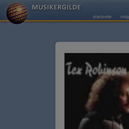
startseite
mitg