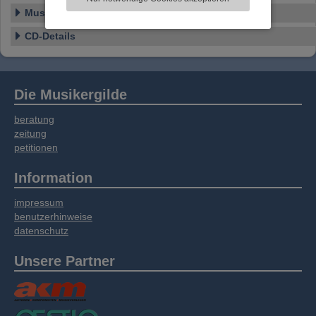
Informationen zu Ihrer Verwendung unserer
Musikstile
Website an unsere Partner für externe Inhalte,
soziale Medien, Werbung und Analysen
CD-Details
weitergegeben. Unsere Partner führen diese
Informationen möglicherweise mit weiteren
Daten zusammen, die Sie bereitgestellt haben
oder die sie im Rahmen Ihrer Nutzung der
Die Musikergilde
Dienste gesammelt haben.
beratung
zeitung
petitionen
Information
impressum
benutzerhinweise
datenschutz
Unsere Partner