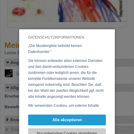
DATENSCHUTZINFORMATIONEN
Mein Ungeheuer
„Die Musikergilde betreibt keinen
Datenhandel.”
Letzte Änderung: 13.09.2000
Sie können entweder allen externen Diensten
Angelegt von
und den damit verbundenen Cookies
zustimmen oder lediglich jenen, die für die
Sprenger, Hannes
korrekte Funktionsweise unserer Website
zwingend notwendig sind. Beachten Sie, daß
Allgemeines
bei der Wahl der zweiten Möglichkeit ggf. nicht
Erscheinen bei:
HaymonHörbuch
alle Inhalte angezeigt werden können.
Wir verwenden Cookies, um externe Inhalte
Bestellnummer:
ISBN 3-85218-340-5
darzustellen, Ihre Anzeige zu personalisieren,
Funktionen für soziale Medien anbieten zu
Ensemble
Alle akzeptieren
können und die Zugriffe auf unsere Website
Tracklist
zu analysieren. Dabei werden ggf.
Nur notwendige Cookies akzeptieren