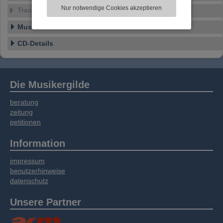
zu analysieren. Dabei werden ggf.
Nur notwendige Cookies akzeptieren
Tracklist
Informationen zu Ihrer Verwendung unserer
Website an unsere Partner für externe Inhalte,
Musikstil
soziale Medien, Werbung und Analysen
weitergegeben. Unsere Partner führen diese
CD-Details
Informationen möglicherweise mit weiteren
Daten zusammen, die Sie bereitgestellt haben
oder die sie im Rahmen Ihrer Nutzung der
Dienste gesammelt haben.
Die Musikergilde
beratung
zeitung
petitionen
Information
impressum
benutzerhinweise
datenschutz
Unsere Partner