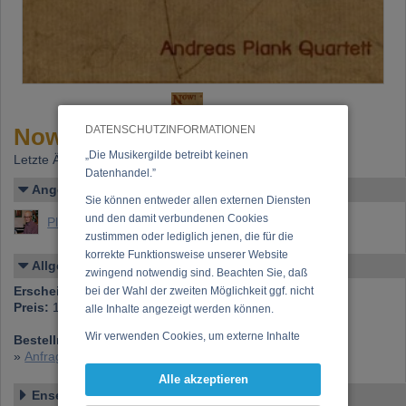
Now!
DATENSCHUTZINFORMATIONEN
„Die Musikergilde betreibt keinen
Letzte Änderung: 21.05.2022
Datenhandel.”
Angelegt von
Sie können entweder allen externen Diensten
und den damit verbundenen Cookies
Plank, Andreas
zustimmen oder lediglich jenen, die für die
korrekte Funktionsweise unserer Website
Allgemeines
zwingend notwendig sind. Beachten Sie, daß
Erscheinen bei:
Extraplatte
bei der Wahl der zweiten Möglichkeit ggf. nicht
Preis:
18,00 €
alle Inhalte angezeigt werden können.
Wir verwenden Cookies, um externe Inhalte
Bestellnummer:
EX 828 012-2
darzustellen, Ihre Anzeige zu personalisieren,
»
Anfrage zu dieser CD
Funktionen für soziale Medien anbieten zu
Alle akzeptieren
können und die Zugriffe auf unsere Website
Ensemble