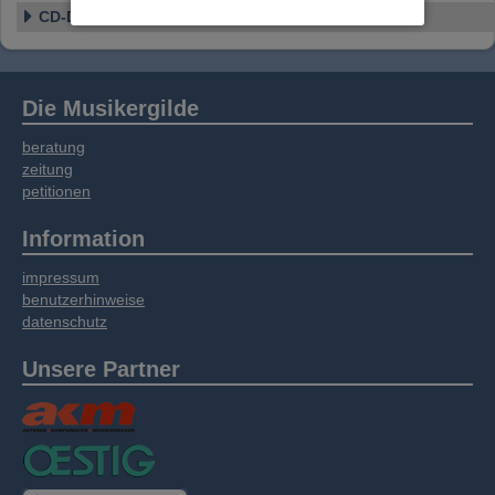
Website an unsere Partner für externe Inhalte,
CD-Details
soziale Medien, Werbung und Analysen
weitergegeben. Unsere Partner führen diese
Informationen möglicherweise mit weiteren
Daten zusammen, die Sie bereitgestellt haben
Die Musikergilde
oder die sie im Rahmen Ihrer Nutzung der
Dienste gesammelt haben.
beratung
zeitung
petitionen
Information
impressum
benutzerhinweise
datenschutz
Unsere Partner