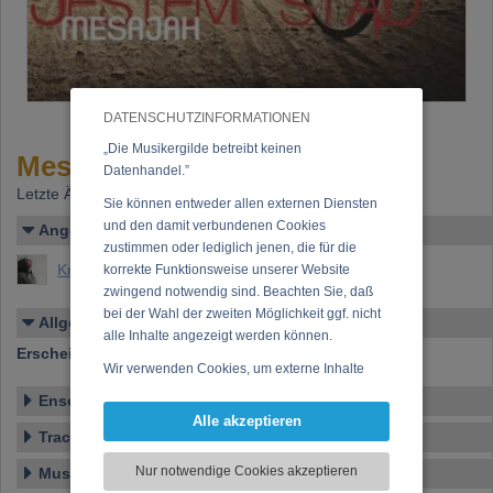
DATENSCHUTZINFORMATIONEN
„Die Musikergilde betreibt keinen
Mesajah - "Jestem Stad"
Datenhandel.”
Letzte Änderung: 18.12.2015
Sie können entweder allen externen Diensten
und den damit verbundenen Cookies
Angelegt von
zustimmen oder lediglich jenen, die für die
Knoll, Johannes Maria
korrekte Funktionsweise unserer Website
zwingend notwendig sind. Beachten Sie, daß
bei der Wahl der zweiten Möglichkeit ggf. nicht
Allgemeines
alle Inhalte angezeigt werden können.
Erscheinen bei:
Lion Stage
Wir verwenden Cookies, um externe Inhalte
darzustellen, Ihre Anzeige zu personalisieren,
Ensemble
Funktionen für soziale Medien anbieten zu
Alle akzeptieren
können und die Zugriffe auf unsere Website
Tracklist
zu analysieren. Dabei werden ggf.
Nur notwendige Cookies akzeptieren
Musikstil
Informationen zu Ihrer Verwendung unserer