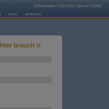
mitglied werden
mein konto
über uns
kontakt
g
basar
petitionen
chter brauch´n