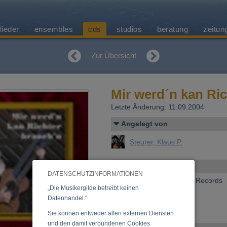
lieder
ensembles
cds
studios
beratung
zeitun
Zur Übersicht
Mir werd´n kan Ri
Letzte Änderung: 11.09.2004
Angelegt von
Steurer, Klaus P.
Allgemeines
DATENSCHUTZINFORMATIONEN
Erscheinen bei:
Axel Rot Records
„Die Musikergilde betreibt keinen
Preis:
15,00 €
Datenhandel.”
zuzgl. Versandspesen
»
Anfrage zu dieser CD
Sie können entweder allen externen Diensten
und den damit verbundenen Cookies