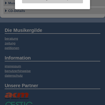
Informationen zu Ihrer Verwendung unserer
Musikstil
Website an unsere Partner für externe Inhalte,
soziale Medien, Werbung und Analysen
CD-Details
weitergegeben. Unsere Partner führen diese
Informationen möglicherweise mit weiteren
Daten zusammen, die Sie bereitgestellt haben
oder die sie im Rahmen Ihrer Nutzung der
Die Musikergilde
Dienste gesammelt haben.
beratung
zeitung
petitionen
Information
impressum
benutzerhinweise
datenschutz
Unsere Partner