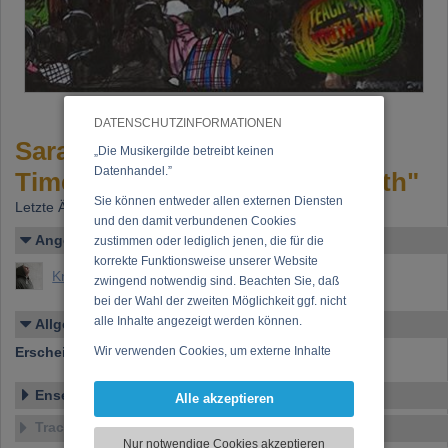
DATENSCHUTZINFORMATIONEN
Sarah Indio - "Auntie Reggae
„Die Musikergilde betreibt keinen
Datenhandel.”
Time: Teach the Youth the Truth"
Sie können entweder allen externen Diensten
Letzte Änderung: 21.12.2022
und den damit verbundenen Cookies
Angelegt von
zustimmen oder lediglich jenen, die für die
korrekte Funktionsweise unserer Website
Knoll, Johannes Maria
zwingend notwendig sind. Beachten Sie, daß
bei der Wahl der zweiten Möglichkeit ggf. nicht
alle Inhalte angezeigt werden können.
Allgemeines
Erscheinen bei:
Wir verwenden Cookies, um externe Inhalte
Olumeye Records
darzustellen, Ihre Anzeige zu personalisieren,
Funktionen für soziale Medien anbieten zu
Ensemble
Alle akzeptieren
können und die Zugriffe auf unsere Website
Tracklist
zu analysieren. Dabei werden ggf.
Nur notwendige Cookies akzeptieren