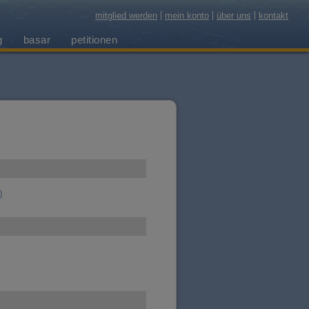
mitglied werden
mein konto
über uns
kontakt
g
basar
petitionen
)