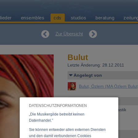
lieder
ensembles
cds
studios
beratung
zeitun
Zur Übersicht
Bulut
Letzte Änderung: 28.12.2011
Angelegt von
Bulut, Özlem (MA Özlem Bulut
Allgemeines
DATENSCHUTZINFORMATIONEN
Erscheinen bei:
Austroplastik
„Die Musikergilde betreibt keinen
Preis:
15,00 €
Datenhandel.”
»
Anfrage zu dieser CD
Sie können entweder allen externen Diensten
Ensemble
und den damit verbundenen Cookies