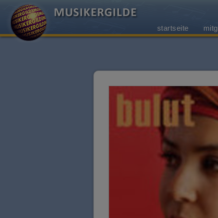
startseite
mitg