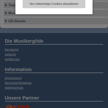
zu analysieren. Dabei werden ggf.
Nur notwendige Cookies akzeptieren
Tracklist
Informationen zu Ihrer Verwendung unserer
Website an unsere Partner für externe Inhalte,
Musikstile
soziale Medien, Werbung und Analysen
weitergegeben. Unsere Partner führen diese
CD-Details
Informationen möglicherweise mit weiteren
Daten zusammen, die Sie bereitgestellt haben
oder die sie im Rahmen Ihrer Nutzung der
Dienste gesammelt haben.
Die Musikergilde
beratung
zeitung
petitionen
Information
impressum
benutzerhinweise
datenschutz
Unsere Partner