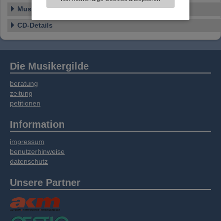
Informationen zu Ihrer Verwendung unserer
Musikstile
Website an unsere Partner für externe Inhalte,
soziale Medien, Werbung und Analysen
CD-Details
weitergegeben. Unsere Partner führen diese
Informationen möglicherweise mit weiteren
Daten zusammen, die Sie bereitgestellt haben
oder die sie im Rahmen Ihrer Nutzung der
Die Musikergilde
Dienste gesammelt haben.
beratung
zeitung
petitionen
Information
impressum
benutzerhinweise
datenschutz
Unsere Partner