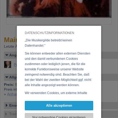
DATENSCHUTZINFORMATIONEN
Main Street - A cappella
„Die Musikergilde betreibt keinen
Datenhandel.”
Letzte Änderung: 07.09.2021
Sie können entweder allen externen Diensten
Angelegt von
und den damit verbundenen Cookies
zustimmen oder lediglich jenen, die für die
Peterson, Kai (Kai Henry)
korrekte Funktionsweise unserer Website
zwingend notwendig sind. Beachten Sie, daß
Allgemeines
bei der Wahl der zweiten Möglichkeit ggf. nicht
Preis:
5,74 €
alle Inhalte angezeigt werden können.
Preis inkl. 20% USt., exkl. Versandspesen (Postgebühren)
Wir verwenden Cookies, um externe Inhalte
»
Anfrage zu dieser CD
darzustellen, Ihre Anzeige zu personalisieren,
Funktionen für soziale Medien anbieten zu
Ensemble
Alle akzeptieren
können und die Zugriffe auf unsere Website
Tracklist
zu analysieren. Dabei werden ggf.
Nur notwendige Cookies akzeptieren