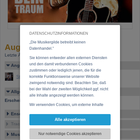
DATENSCHUTZINFORMATIONEN
„Die Musikergilde betreibt keinen
Augn auf dein Traum
Datenhandel.”
Letzte Änderung: 16.08.2015
Sie können entweder allen externen Diensten
und den damit verbundenen Cookies
Angelegt von
zustimmen oder lediglich jenen, die für die
Steve Criss
korrekte Funktionsweise unserer Website
zwingend notwendig sind. Beachten Sie, daß
bei der Wahl der zweiten Möglichkeit ggf. nicht
Allgemeines
alle Inhalte angezeigt werden können.
Erscheinen bei:
Leben Records
Wir verwenden Cookies, um externe Inhalte
darzustellen, Ihre Anzeige zu personalisieren,
Ensemble
Funktionen für soziale Medien anbieten zu
Alle akzeptieren
Tracklist
können und die Zugriffe auf unsere Website
zu analysieren. Dabei werden ggf.
Nur notwendige Cookies akzeptieren
Musikstil
Informationen zu Ihrer Verwendung unserer