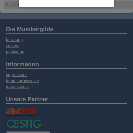
Website an unsere Partner für externe Inhalte,
CD-Details
soziale Medien, Werbung und Analysen
weitergegeben. Unsere Partner führen diese
Informationen möglicherweise mit weiteren
Daten zusammen, die Sie bereitgestellt haben
Die Musikergilde
oder die sie im Rahmen Ihrer Nutzung der
Dienste gesammelt haben.
beratung
zeitung
petitionen
Information
impressum
benutzerhinweise
datenschutz
Unsere Partner