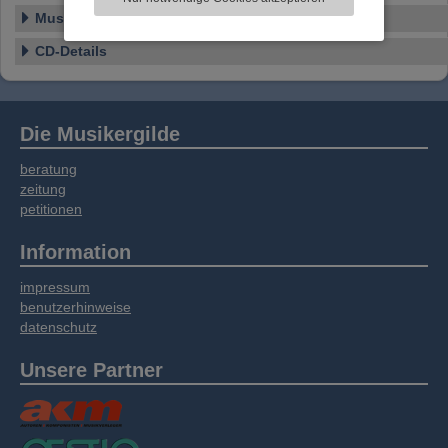
Informationen zu Ihrer Verwendung unserer
Musikstile
Website an unsere Partner für externe Inhalte,
soziale Medien, Werbung und Analysen
CD-Details
weitergegeben. Unsere Partner führen diese
Informationen möglicherweise mit weiteren
Daten zusammen, die Sie bereitgestellt haben
oder die sie im Rahmen Ihrer Nutzung der
Die Musikergilde
Dienste gesammelt haben.
beratung
zeitung
petitionen
Information
impressum
benutzerhinweise
datenschutz
Unsere Partner