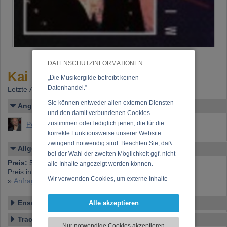
DATENSCHUTZINFORMATIONEN
Kai Peterson: MIX IT UP
„Die Musikergilde betreibt keinen
Datenhandel.”
Letzte Änderung: 07.09.2021
Sie können entweder allen externen Diensten
Angelegt von
und den damit verbundenen Cookies
zustimmen oder lediglich jenen, die für die
Peterson, Kai (Kai Henry)
korrekte Funktionsweise unserer Website
zwingend notwendig sind. Beachten Sie, daß
Allgemeines
bei der Wahl der zweiten Möglichkeit ggf. nicht
Preis:
5,74 €
alle Inhalte angezeigt werden können.
Preis inkl. 20% USt., exkl. Versandspesen (Postgebühren)
Wir verwenden Cookies, um externe Inhalte
»
Anfrage zu dieser CD
darzustellen, Ihre Anzeige zu personalisieren,
Funktionen für soziale Medien anbieten zu
Ensemble
Alle akzeptieren
können und die Zugriffe auf unsere Website
Tracklist
zu analysieren. Dabei werden ggf.
Nur notwendige Cookies akzeptieren