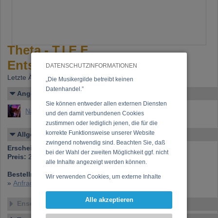
Theta - T.I.E.F.
Entspannungstraining
DATENSCHUTZINFORMATIONEN
Letzte Änderung: 12.04.2008
„Die Musikergilde betreibt keinen
Datenhandel.”
Angelegt von
Sie können entweder allen externen Diensten
Nagl, Helmut
und den damit verbundenen Cookies
zustimmen oder lediglich jenen, die für die
korrekte Funktionsweise unserer Website
Allgemeines
zwingend notwendig sind. Beachten Sie, daß
Erscheinen bei:
Timchris-Records
bei der Wahl der zweiten Möglichkeit ggf. nicht
Preis:
24,00 €
alle Inhalte angezeigt werden können.
Bestellnummer:
3906-00100-8
Wir verwenden Cookies, um externe Inhalte
»
Anfrage zu dieser CD
darzustellen, Ihre Anzeige zu personalisieren,
Funktionen für soziale Medien anbieten zu
Alle akzeptieren
Ensemble
können und die Zugriffe auf unsere Website
zu analysieren. Dabei werden ggf.