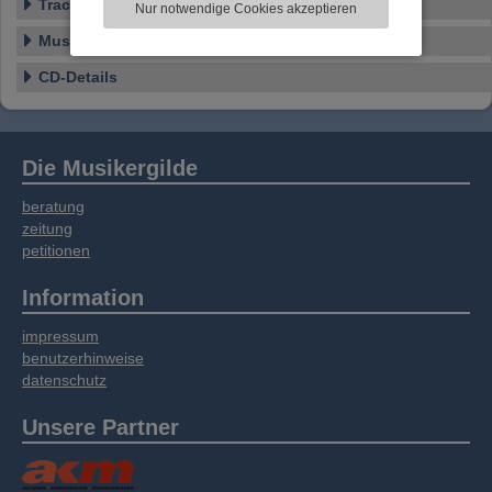
Tracklist
Nur notwendige Cookies akzeptieren
Informationen zu Ihrer Verwendung unserer
Website an unsere Partner für externe Inhalte,
Musikstil
soziale Medien, Werbung und Analysen
CD-Details
weitergegeben. Unsere Partner führen diese
Informationen möglicherweise mit weiteren
Daten zusammen, die Sie bereitgestellt haben
oder die sie im Rahmen Ihrer Nutzung der
Die Musikergilde
Dienste gesammelt haben.
beratung
zeitung
petitionen
Information
impressum
benutzerhinweise
datenschutz
Unsere Partner