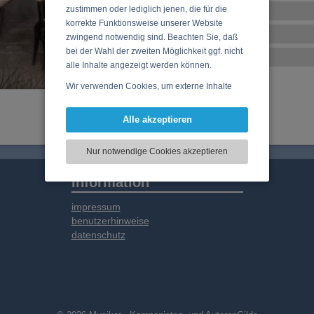
zustimmen oder lediglich jenen, die für die
Tracklist
korrekte Funktionsweise unserer Website
Musikstil
zwingend notwendig sind. Beachten Sie, daß
bei der Wahl der zweiten Möglichkeit ggf. nicht
CD-Details
alle Inhalte angezeigt werden können.
Wir verwenden Cookies, um externe Inhalte
darzustellen, Ihre Anzeige zu personalisieren,
Funktionen für soziale Medien anbieten zu
Alle akzeptieren
können und die Zugriffe auf unsere Website
zu analysieren. Dabei werden ggf.
Nur notwendige Cookies akzeptieren
Informationen zu Ihrer Verwendung unserer
Website an unsere Partner für externe Inhalte,
Information
soziale Medien, Werbung und Analysen
weitergegeben. Unsere Partner führen diese
impressum
Informationen möglicherweise mit weiteren
benutzerhinweise
Daten zusammen, die Sie bereitgestellt haben
datenschutz
oder die sie im Rahmen Ihrer Nutzung der
Dienste gesammelt haben.