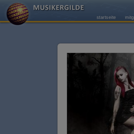
startseite
mitg