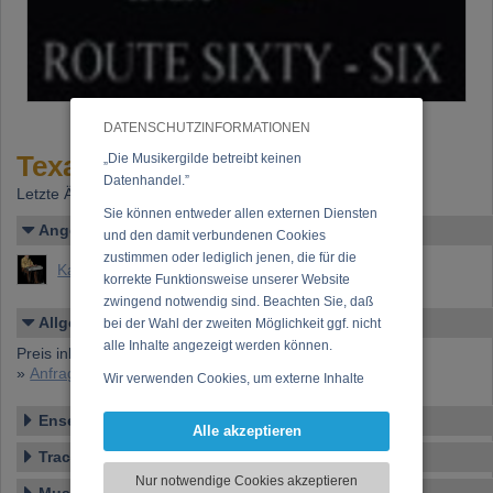
DATENSCHUTZINFORMATIONEN
Texas in my Heart
„Die Musikergilde betreibt keinen
Datenhandel.”
Letzte Änderung: 18.07.2026
Sie können entweder allen externen Diensten
Angelegt von
und den damit verbundenen Cookies
zustimmen oder lediglich jenen, die für die
Kaye, Carl
korrekte Funktionsweise unserer Website
zwingend notwendig sind. Beachten Sie, daß
Allgemeines
bei der Wahl der zweiten Möglichkeit ggf. nicht
alle Inhalte angezeigt werden können.
Preis inkl. 20% USt., exkl. Versandspesen (Postgebühren)
»
Anfrage zu dieser CD
Wir verwenden Cookies, um externe Inhalte
darzustellen, Ihre Anzeige zu personalisieren,
Ensemble
Funktionen für soziale Medien anbieten zu
Alle akzeptieren
können und die Zugriffe auf unsere Website
Tracklist
zu analysieren. Dabei werden ggf.
Nur notwendige Cookies akzeptieren
Informationen zu Ihrer Verwendung unserer