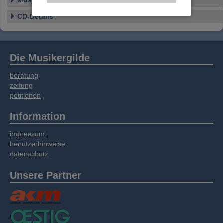
Musikstil
Website an unsere Partner für externe Inhalte,
CD-Details
soziale Medien, Werbung und Analysen
weitergegeben. Unsere Partner führen diese
Informationen möglicherweise mit weiteren
Daten zusammen, die Sie bereitgestellt haben
Die Musikergilde
oder die sie im Rahmen Ihrer Nutzung der
Dienste gesammelt haben.
beratung
zeitung
petitionen
Information
impressum
benutzerhinweise
datenschutz
Unsere Partner