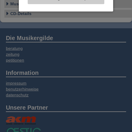
Informationen zu Ihrer Verwendung unserer
Musikstil
Website an unsere Partner für externe Inhalte,
soziale Medien, Werbung und Analysen
CD-Details
weitergegeben. Unsere Partner führen diese
Informationen möglicherweise mit weiteren
Daten zusammen, die Sie bereitgestellt haben
oder die sie im Rahmen Ihrer Nutzung der
Die Musikergilde
Dienste gesammelt haben.
beratung
zeitung
petitionen
Information
impressum
benutzerhinweise
datenschutz
Unsere Partner