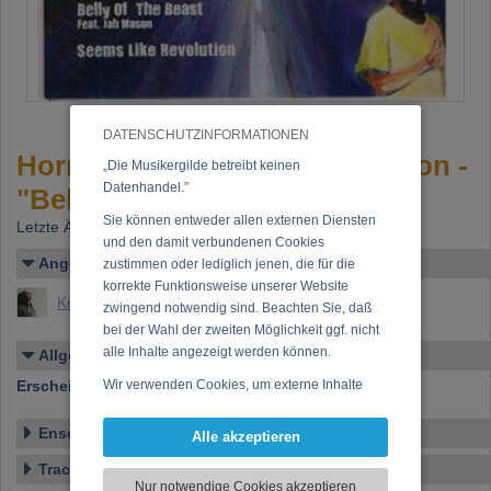
DATENSCHUTZINFORMATIONEN
Hornsman Coyote &. Jah Mason -
„Die Musikergilde betreibt keinen
Datenhandel.”
"Belly of the Beast" 7"
Sie können entweder allen externen Diensten
Letzte Änderung: 17.12.2015
und den damit verbundenen Cookies
Angelegt von
zustimmen oder lediglich jenen, die für die
korrekte Funktionsweise unserer Website
Knoll, Johannes Maria
zwingend notwendig sind. Beachten Sie, daß
bei der Wahl der zweiten Möglichkeit ggf. nicht
alle Inhalte angezeigt werden können.
Allgemeines
Erscheinen bei:
Wir verwenden Cookies, um externe Inhalte
Irie Ites Music
darzustellen, Ihre Anzeige zu personalisieren,
Funktionen für soziale Medien anbieten zu
Ensemble
Alle akzeptieren
können und die Zugriffe auf unsere Website
Tracklist
zu analysieren. Dabei werden ggf.
Nur notwendige Cookies akzeptieren